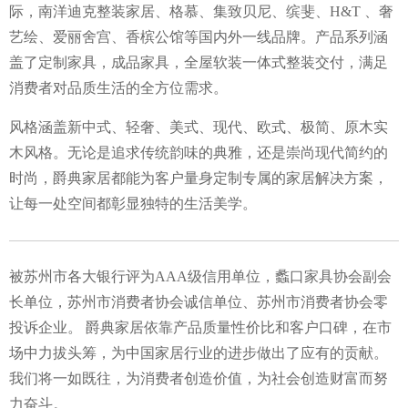
际，南洋迪克整装家居、格慕、集致贝尼、缤斐、H&T 、奢
艺绘、爱丽舍宫、香槟公馆等国内外一线品牌。产品系列涵
盖了定制家具，成品家具，全屋软装一体式整装交付，满足
消费者对品质生活的全方位需求。
风格涵盖新中式、轻奢、美式、现代、欧式、极简、原木实
木风格。无论是追求传统韵味的典雅，还是崇尚现代简约的
时尚，爵典家居都能为客户量身定制专属的家居解决方案，
让每一处空间都彰显独特的生活美学。
被苏州市各大银行评为AAA级信用单位，蠡口家具协会副会
长单位，苏州市消费者协会诚信单位、苏州市消费者协会零
投诉企业。 爵典家居依靠产品质量性价比和客户口碑，在市
场中力拔头筹，为中国家居行业的进步做出了应有的贡献。
我们将一如既往，为消费者创造价值，为社会创造财富而努
力奋斗。