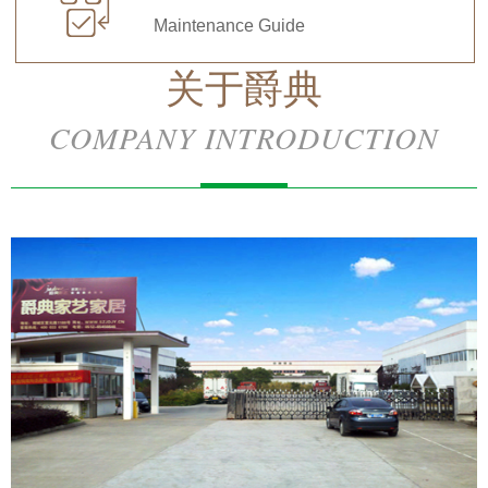

Maintenance Guide
关于爵典
COMPANY INTRODUCTION