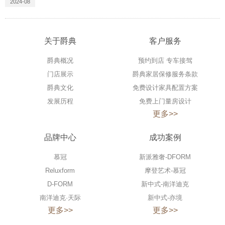
2024-08
关于爵典
客户服务
爵典概况
预约到店 专车接驾
门店展示
爵典家居保修服务条款
爵典文化
免费设计家具配置方案
发展历程
免费上门量房设计
更多>>
品牌中心
成功案例
慕冠
新派雅奢-DFORM
Reluxform
摩登艺术-慕冠
D-FORM
新中式-南洋迪克
南洋迪克·天际
新中式-亦境
更多>>
更多>>