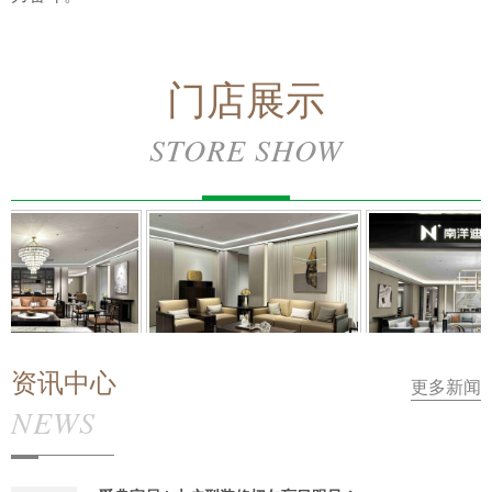
门店展示
STORE SHOW
克·禾气
南洋迪克·气质
南洋迪克·天际
资讯中心
更多新闻
NEWS