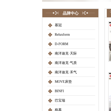
品牌中心
慕冠
Reluxform
D-FORM
南洋迪克·天际
南洋迪克·气质
南洋迪克·禾气
MOVE床垫
BINFI
巴宝瑞
格慕