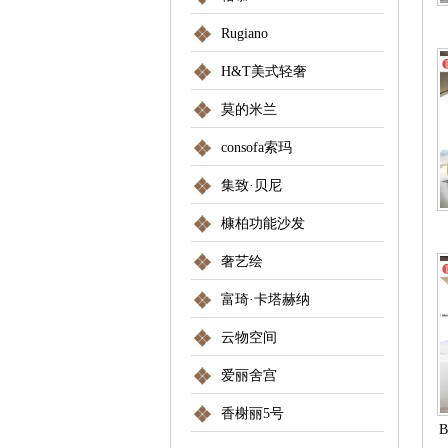
Rugiano
H&T美式轻奢
莫的米兰
consofa索玛
集致·贝尼
槺柏功能沙发
奢艺绘
富琦·卡塔赫纳
云物空间
爱丽舍宫
香榭丽5号