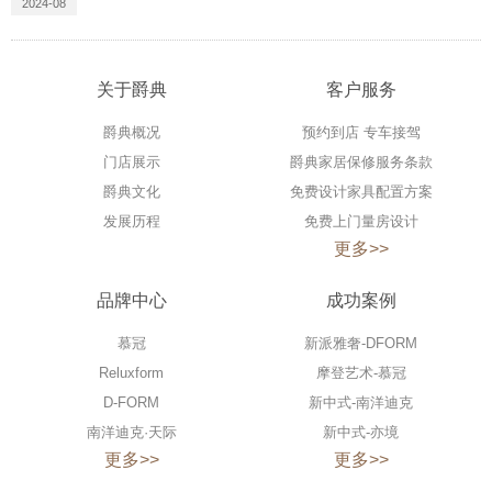
2024-08
关于爵典
客户服务
爵典概况
预约到店 专车接驾
门店展示
爵典家居保修服务条款
爵典文化
免费设计家具配置方案
发展历程
免费上门量房设计
更多>>
品牌中心
成功案例
慕冠
新派雅奢-DFORM
Reluxform
摩登艺术-慕冠
D-FORM
新中式-南洋迪克
南洋迪克·天际
新中式-亦境
更多>>
更多>>