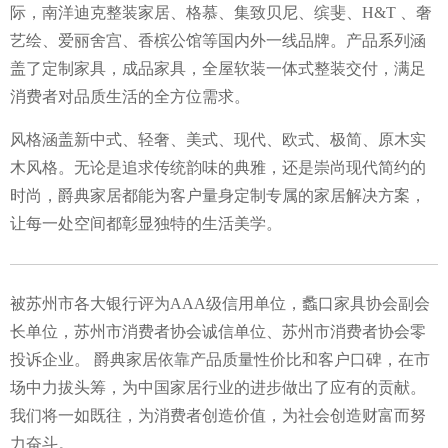
际，南洋迪克整装家居、格慕、集致贝尼、缤斐、H&T 、奢
艺绘、爱丽舍宫、香槟公馆等国内外一线品牌。产品系列涵
盖了定制家具，成品家具，全屋软装一体式整装交付，满足
消费者对品质生活的全方位需求。
风格涵盖新中式、轻奢、美式、现代、欧式、极简、原木实
木风格。无论是追求传统韵味的典雅，还是崇尚现代简约的
时尚，爵典家居都能为客户量身定制专属的家居解决方案，
让每一处空间都彰显独特的生活美学。
被苏州市各大银行评为AAA级信用单位，蠡口家具协会副会
长单位，苏州市消费者协会诚信单位、苏州市消费者协会零
投诉企业。 爵典家居依靠产品质量性价比和客户口碑，在市
场中力拔头筹，为中国家居行业的进步做出了应有的贡献。
我们将一如既往，为消费者创造价值，为社会创造财富而努
力奋斗。