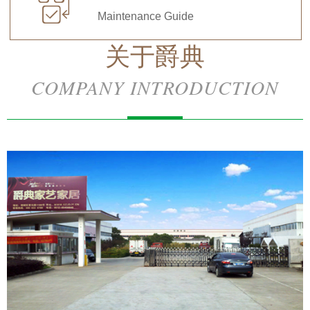

Maintenance Guide
关于爵典
COMPANY INTRODUCTION